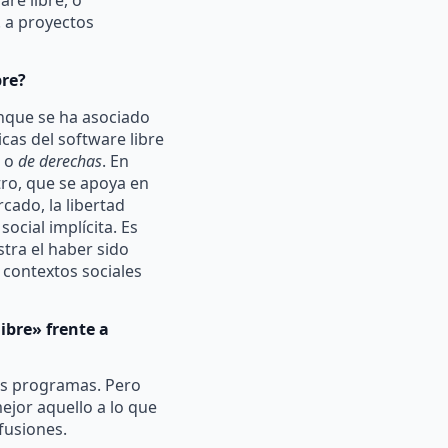
 a proyectos
bre?
nque se ha asociado
icas del software libre
l o
de derechas
. En
tro, que se apoya en
rcado, la libertad
social implícita. Es
tra el haber sido
 contextos sociales
ibre» frente a
os programas. Pero
ejor aquello a lo que
fusiones.