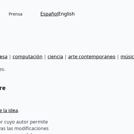
Español
English
Prensa
esa
|
computación
|
ciencia
|
arte contemporaneo
|
músic
es.
re
 la idea
.
r cuyo autor permite
yas las modificaciones