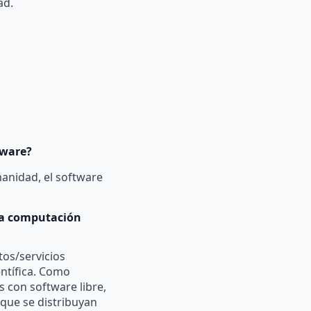
ad.
tware?
manidad, el software
 la computación
tos/servicios
entífica. Como
 con software libre,
que se distribuyan