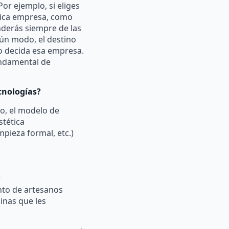
Por ejemplo, si eliges
nica empresa, como
nderás siempre de las
ún modo, el destino
 o decida esa empresa.
undamental de
ecnologías?
o, el modelo de
stética
mpieza formal, etc.)
?
nto de artesanos
inas que les