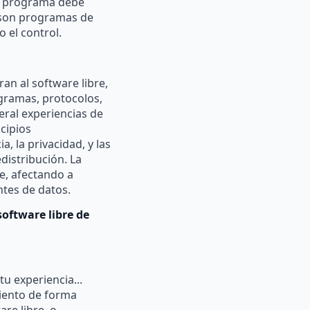
el programa debe
, son programas de
 el control.
ran al software libre,
gramas, protocolos,
eral experiencias de
cipios
 la privacidad, y las
edistribución. La
e, afectando a
ntes de datos.
oftware libre de
u experiencia...
iento de forma
re libre, o