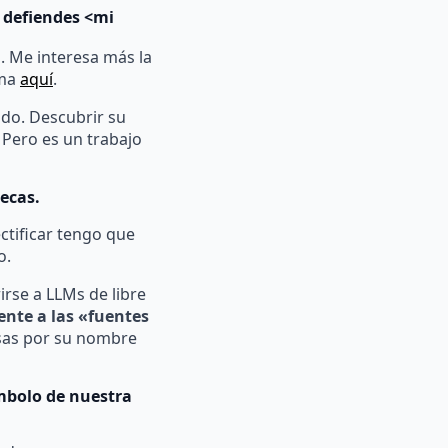
o defiendes <mi
a. Me interesa más la
ema
aquí
.
do. Descubrir su
 Pero es un trabajo
ecas.
ectificar tengo que
o.
irse a LLMs de libre
ente a las «fuentes
osas por su nombre
ímbolo de nuestra