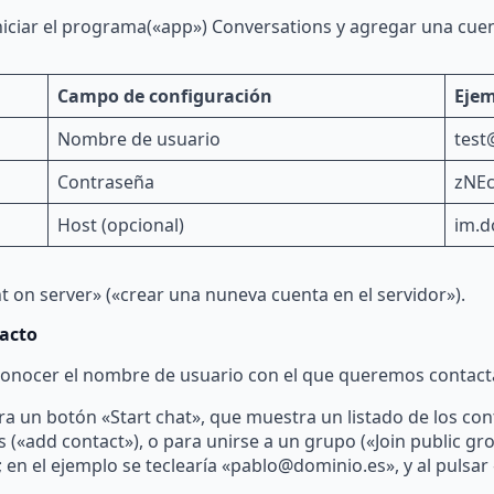
iciar el programa(«app») Conversations y agregar una cuent
Campo de configuración
Eje
Nombre de usuario
test
Contraseña
zNE
Host (opcional)
im.d
t on server» («crear una nuneva cuenta en el servidor»).
tacto
 conocer el nombre de usuario con el que queremos contact
 un botón «Start chat», que muestra un listado de los con
(«add contact»), o para unirse a un grupo («Join public gro
en el ejemplo se teclearía «pablo@dominio.es», y al pulsar 