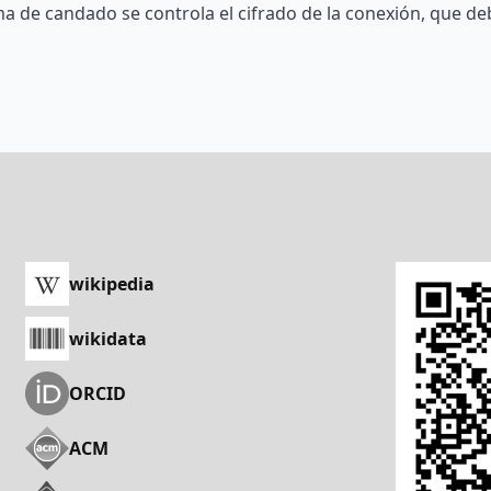
rma de candado se controla el cifrado de la conexión, que 
wikipedia
wikidata
ORCID
ACM