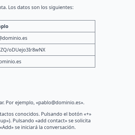
a. Los datos son los siguientes:
mplo
@dominio.es
cZQ/oDUejo3Ir8wNX
ominio.es
ar. Por ejemplo, «pablo@dominio.es».
tactos conocidos. Pulsando el botón «+»
up»). Pulsando «add contact» se solicita
«Add» se iniciará la conversación.