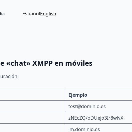
Español
English
ia
de «chat» XMPP en móviles
guración:
Ejemplo
test@dominio.es
zNEcZQ/oDUejo3Ir8wNX
im.dominio.es